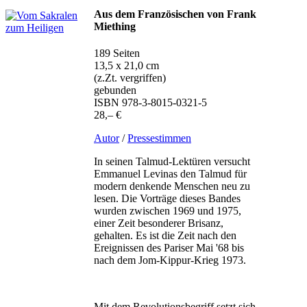
Aus dem Französischen von Frank
Miething
189 Seiten
13,5 x 21,0 cm
(z.Zt. vergriffen)
gebunden
ISBN 978-3-8015-0321-5
28,– €
Autor
/
Pressestimmen
In seinen Talmud-Lektüren versucht
Emmanuel Levinas den Talmud für
modern denkende Menschen neu zu
lesen. Die Vorträge dieses Bandes
wurden zwischen 1969 und 1975,
einer Zeit besonderer Brisanz,
gehalten. Es ist die Zeit nach den
Ereignissen des Pariser Mai '68 bis
nach dem Jom-Kippur-Krieg 1973.
Mit dem Revolutionsbegriff setzt sich